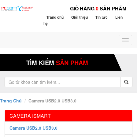
GIỎ HÀNG
0
SẢN PHẨM
Trang chủ
Giới thiệu
Tin tức
Liên
hệ
Toggl
naviga
TÌM KIẾM
SẢN PHẨM
Trang Chủ
Camera USB2.0 USB3.0
CAMERA ISMART
Camera USB2.0 USB3.0